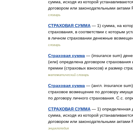
сумма, исходя из которой устанавливаются
договором или законодательными актами
словарь
СТРАХОВАЯ СУММА
— 1) сумма, на котор
страхования, в соответствии с которым ус
в личном страховании денежные возмещ
словарь
Страховая сумма
— (insurance sum) ден
(или) определена договором страхования 
премии (страховых взносов) и размер ст
математический словарь
Страховая сумма
— (англ. insurance sum
страховое возмещение по договору имущес
по договору личного страхования. С.с. о
СТРАХОВАЯ СУММА
— 1) определенная д
сумма, исходя из которой устанавливаются
договором или законодательными актами
энциклопедия