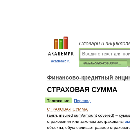
Словари и энциклоп
academic.ru
Финансово-кредитный энциклопедический словарь
Финансово-кредитный энци
СТРАХОВАЯ СУММА
Толкование
Перевод
СТРАХОВАЯ
СУММА
(
англ
.
insured
sum
/
amount
covered
) –
сумм
страхования
или
законом
застрахованы
им
объекты
;
обусловливает
размер
страховог