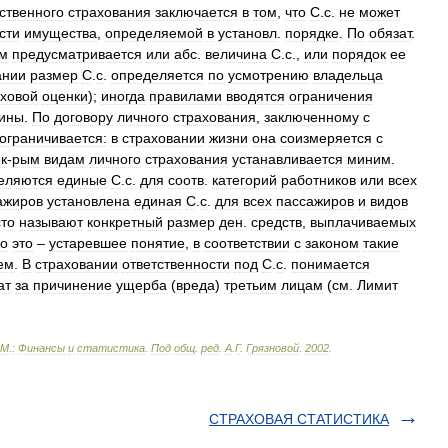
ственного
страхования
заключается
в
том
,
что
С
.
с
.
не
может
сти
имущества
,
определяемой
в
установл
.
порядке
.
По
обязат
.
ом
предусматривается
или
абс
.
величина
С
.
с
.,
или
порядок
ее
ании
размер
С
.
с
.
определяется
по
усмотрению
владельца
аховой
оценки
);
иногда
правилами
вводятся
ограничения
ины
.
По
договору
личного
страхования
,
заключенному
с
ограничивается:
в
страховании
жизни
она
соизмеряется
с
к
-
рым
видам
личного
страхования
устанавливается
миним
.
еляются
единые
С
.
с
.
для
соотв
.
категорий
работников
или
всех
ажиров
установлена
единая
С
.
с
.
для
всех
пассажиров
и
видов
сто
называют
конкретный
размер
ден
.
средств
,
выплачиваемых
о
это
–
устаревшее
понятие
,
в
соответствии
с
законом
такие
ем
.
В
страховании
ответственности
под
С
.
с
.
понимается
ат
за
причинение
ущерба
(
вреда
)
третьим
лицам
(
см
.
Лимит
М
.
:
Финансы
и
статистика
.
Под
общ
.
ред
.
А
.
Г
.
Грязновой
.
2002
.
СТРАХОВАЯ СТАТИСТИКА