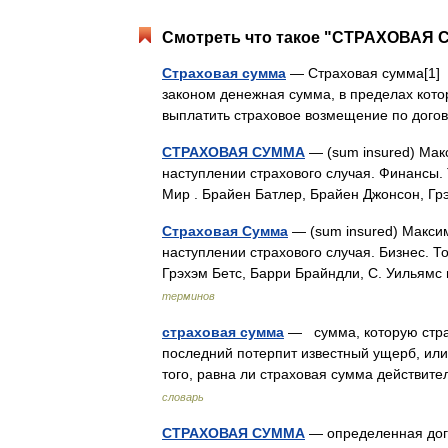
Смотреть что такое "СТРАХОВАЯ С
Страховая сумма
— Страховая сумма[1] 
законом денежная сумма, в пределах кото
выплатить страховое возмещение по дог
СТРАХОВАЯ СУММА
— (sum insured) Мак
наступлении страхового случая. Финансы. 
Мир . Брайен Батлер, Брайен Джонсон, Гр
Страховая Сумма
— (sum insured) Макси
наступлении страхового случая. Бизнес. Т
Грэхэм Бетс, Барри Брайндли, С. Уильямс
терминов
страховая сумма
— сумма, которую страх
последний потерпит известный ущерб, или
того, равна ли страховая сумма действи
словарь
СТРАХОВАЯ СУММА
— определенная дог