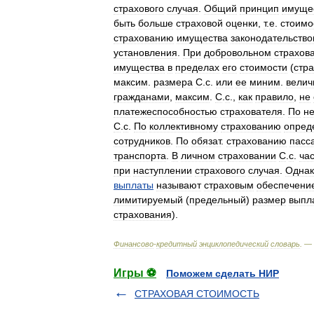
страхового
случая
.
Общий
принцип
имуще
быть
больше
страховой
оценки
,
т
.
е
.
стоимо
страхованию
имущества
законодательств
установления
.
При
добровольном
страхов
имущества
в
пределах
его
стоимости
(
стр
максим
.
размера
С
.
с
.
или
ее
миним
.
велич
гражданами
,
максим
.
С
.
с
.,
как
правило
,
не
платежеспособностью
страхователя
.
По
не
С
.
с
.
По
коллективному
страхованию
опред
сотрудников
.
По
обязат
.
страхованию
пасс
транспорта
.
В
личном
страховании
С
.
с
.
ча
при
наступлении
страхового
случая
.
Однак
выплаты
называют
страховым
обеспечени
лимитируемый
(
предельный
)
размер
выпл
страхования
).
Финансово
-
кредитный
энциклопедический
словарь
. —
Игры ⚽
Поможем сделать НИР
СТРАХОВАЯ СТОИМОСТЬ