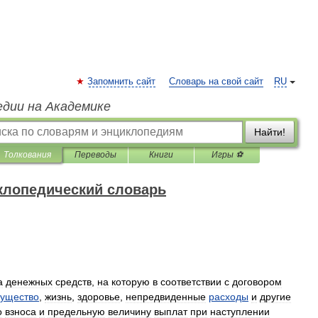
Запомнить сайт
Словарь на свой сайт
RU
едии на Академике
Найти!
Толкования
Переводы
Книги
Игры ⚽
клопедический словарь
а
денежных
средств
,
на
которую
в
соответствии
с
договором
ущество
,
жизнь
,
здоровье
,
непредвиденные
расходы
и
другие
о
взноса
и
предельную
величину
выплат
при
наступлении