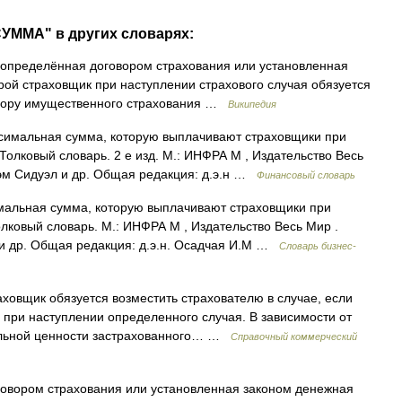
УММА" в других словарях:
определённая договором страхования или установленная
рой страховщик при наступлении страхового случая обязуется
овору имущественного страхования …
Википедия
симальная сумма, которую выплачивают страховщики при
Толковый словарь. 2 е изд. М.: ИНФРА М , Издательство Весь
эм Сидуэл и др. Общая редакция: д.э.н …
Финансовый словарь
мальная сумма, которую выплачивают страховщики при
олковый словарь. М.: ИНФРА М , Издательство Весь Мир .
 и др. Общая редакция: д.э.н. Осадчая И.М …
Словарь бизнес-
овщик обязуется возместить страхователю в случае, если
 при наступлении определенного случая. В зависимости от
тельной ценности застрахованного… …
Справочный коммерческий
овором страхования или установленная законом денежная